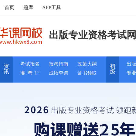
首页
题库
APP工具
出版专业资格考试
考试报名
报考指南
政策大纲
出
资
初
讯
级
准 考 证
成绩查询
证书领取
专