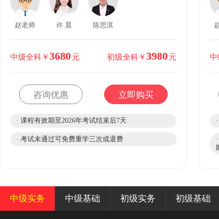
赵老师
许 晨
陈思淇
3680
3980
中级全科￥
元
初级全科￥
元
中
咨询优惠
立即购买
· 课程有效期至2026年考试结束后7天
· 考试未通过可免费重学三次或退费
中级实务
中级基础
初级实务
初级基础