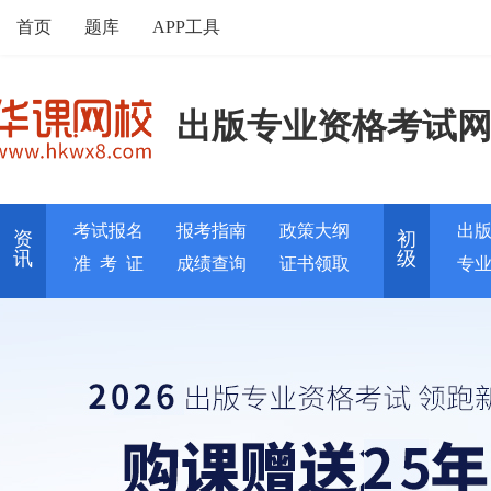
首页
题库
APP工具
出版专业资格考试
考试报名
报考指南
政策大纲
出
资
初
讯
级
准 考 证
成绩查询
证书领取
专