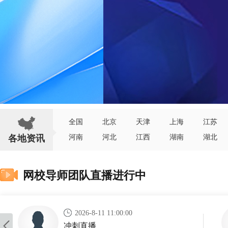
全国
北京
天津
上海
江苏
各地资讯
河南
河北
江西
湖南
湖北
网校导师团队直播进行中
2026-8-11 11:00:00
冲刺直播