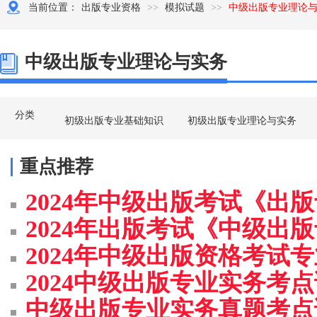
2026-9-13 1:00:00
当前位置：
出版专业资格
>>
模拟试题
>>
中级出版专业理论
应试技巧
主讲老师：赵老师
直播预约
中级出版专业理论与实务
分类
初级出版专业基础知识
初级出版专业理论与实务
重点推荐
2024年中级出版考试《出
2024年出版考试《中级出
2024年中级出版资格考试
2024中级出版专业实务考
中级出版专业实务真题考点