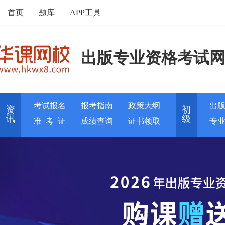
首页
题库
APP工具
出版专业资格考试
考试报名
报考指南
政策大纲
出
资
初
讯
级
准 考 证
成绩查询
证书领取
专